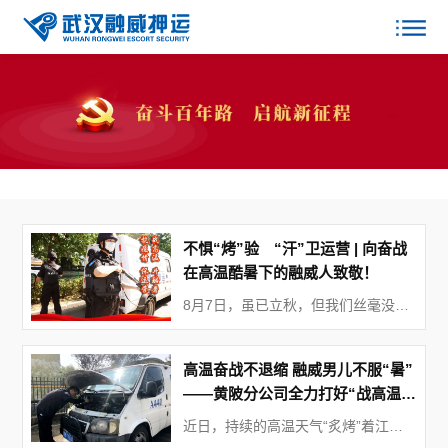
不惧“烤”验 “汗”卫运营 | 向奋战
在高温酷暑下的融威人致敬！
8月7日，虽已立秋，但我们丝毫没有感受到立秋后的凉意，气温有增无减。8月9日7时9分，武汉市气象台发布了高温红色预警信号：预计未来24小时，武汉中心城区、蔡甸、经开、江夏、东西湖东部、黄陂南部、新洲南部最高气温将升至40℃以上，请注意防范。据气象部门预测，8月上旬至中旬，湖北省将出现一段持续时间长、覆盖范围广、高温强度大的阶段性高温天气。最高气温35℃～39℃，部分地区可达40℃以上；大部地区35℃以上高温日数13～15天，37℃以上高温日数超过10天。
高温奋战不退缩 融威男儿不服“暑”
——黄陂分公司全力打好“战高温、
斗酷暑、保运营”攻坚战
近日，持续的高温天气“炙烤”着江城大地，室外最高气温达到37℃以上，地表温度更是超过40℃以上。在这样炎热的天气环境下，黄陂分公司全体押运队员坚守在一线工作岗位上，战高温、斗酷暑，发扬融威人吃苦耐劳、英勇顽强、连续作战的精神，保质保量地完成了各项押运勤务任务，奋力谱写了无私奉献、担当作为的劳动者之歌。