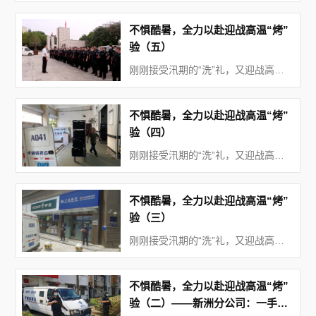
不惧酷暑，全力以赴迎战高温“烤”
验（五）
刚刚接受汛期的“洗”礼，又迎战高温的“烤”验。连日来，面对持续的高温天气，公司各单位采取多种举措，全力以赴迎战高温“烤”验，确保员工身心健康和各项工作的安全稳定运行。 汉口分公司 8月份以来，武汉中心气象台连续发布高温橙色预警信号，高温酷暑天气“烤”验着广大一线押运队员。为确保勤务押运工作的安全运行以及“在岗员工无一人中暑”，融威押运公司汉口分公司认真贯彻落实公司安委会指示精神，结合工作实际，采取行之有效的工作措施，切实做好高温季节的安全生产工作，有效预防
不惧酷暑，全力以赴迎战高温“烤”
验（四）
刚刚接受汛期的“洗”礼，又迎战高温的“烤”验。连日来，面对持续的高温天气，公司各单位采取多种举措，全力以赴迎战高温“烤”验，确保员工身心健康和各项工作的安全稳定运行。 威豹公司武昌基地 进入八月份以来，武汉的气温迅速攀升，局部地区的气温达到39度。 威豹公司武昌基地的员工们，没有因为高温天气的影响而退缩，大家全力以赴，保质保量地完成了各项清分任务。 外勤部门的员工是最辛苦的。在这样的高温天气里，各个银行网点的加钞维护任务不减反增。他们顶着烈日奔向工作一线，在没有空调的操作间里挥汗如雨。
不惧酷暑，全力以赴迎战高温“烤”
验（三）
刚刚接受汛期的“洗”礼，又迎战高温的“烤”验。连日来，面对持续的高温天气，公司各单位采取多种举措，全力以赴迎战高温“烤”验，确保员工身心健康和各项工作的安全稳定运行。 沌口分公司： 进入8月份以来，武汉的气温进入“烧烤模式”，骄阳似火，热浪袭人，烈日炙烤着大地。当大多数人享受着空调西瓜WIFI的时候，有那样一群人，忍受着常人难以忍受的酷热，挥汗如雨坚守在工作岗位，谱写着新时代奋斗者的新篇章。 镜头一：金融卫士 入伏以来，武汉的气温一路攀升。烈日下的武汉摆脱病毒施虐后，
不惧酷暑，全力以赴迎战高温“烤”
验（二）——新洲分公司：一手抓