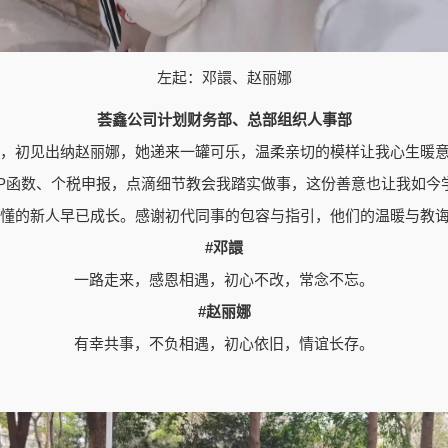
左起：邓譞、赵丽娜
荟鑫公司计划财务部、总部组织人事部
务部，初见出纳赵丽娜，她递来一罐可乐，温柔亲切的模样让我心生暖
KUP函数、个税申报，点滴细节教会我踏实做事，这份善意也让我如今
懵懂的新人早已成长。感谢初代同事的包容与指引，他们的温暖与教
#邓譞
一路走来，感恩相遇，初心不改，常念不忘。
#赵丽娜
有幸共事，不负相遇，初心依旧，情谊长存。