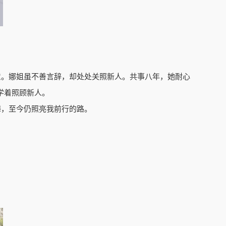
意。娜姐虽不善言辞，却处处关照新人。共事八年，她耐心
学着照顾新人。
诲，至今仍照亮我前行的路。