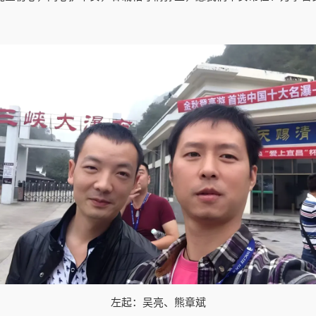
左起：吴亮、熊章斌