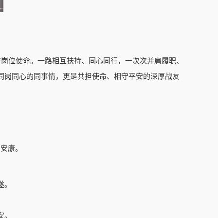
守岗位使命。一路相互扶持、同心同行，一次次并肩履职、
同岗同心的同事情，更是共担使命、相守平安的深厚战友
岁安康。
遂。
安。