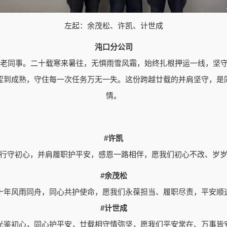
左起：余茂松、许凯、计世成
沌口分公司
初代老同事。二十载寒来暑往，无惧雨雪风霜，始终扎根押运一线，坚
涩到成熟，守住每一次任务万无一失。这份跨越廿载的并肩坚守，是
情。
#许凯
行守初心，并肩履职护平安，感恩一路相伴，愿我们初心不改、岁
#余茂松
十年风雨同舟，同心共护使命，愿我们永葆担当、履职尽责，平安顺
#计世成
光鉴初心，同心护平安，廿载相守情弥坚，愿我们平安常在、万事皆