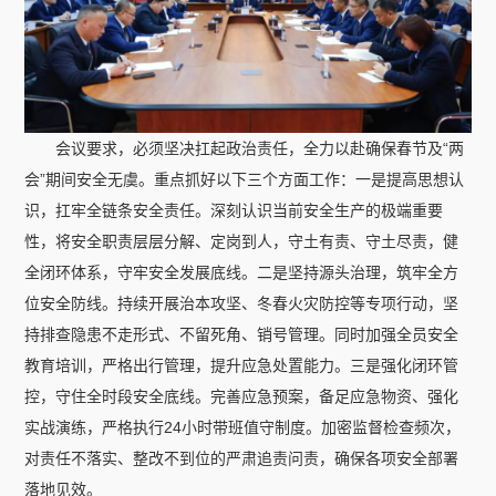
会议要求，必须坚决扛起政治责任，全力以赴确保春节及“两
会”期间安全无虞。重点抓好以下三个方面工作：一是提高思想认
识，扛牢全链条安全责任。深刻认识当前安全生产的极端重要
性，将安全职责层层分解、定岗到人，守土有责、守土尽责，健
全闭环体系，守牢安全发展底线。二是坚持源头治理，筑牢全方
位安全防线。持续开展治本攻坚、冬春火灾防控等专项行动，坚
持排查隐患不走形式、不留死角、销号管理。同时加强全员安全
教育培训，严格出行管理，提升应急处置能力。三是强化闭环管
控，守住全时段安全底线。完善应急预案，备足应急物资、强化
实战演练，严格执行24小时带班值守制度。加密监督检查频次，
对责任不落实、整改不到位的严肃追责问责，确保各项安全部署
落地见效。